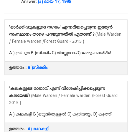
Answer:
(a) മേയ്‌ 17, 1998
'ഓർക്കിഡുകളുടെ നഗരം' എന്നറിയപ്പെടുന്ന ഇന്ത്യൻ
സംസ്ഥാനം താഴെ പറയുന്നതിൽ ഏതാണ് ?
(Male Warden
/ Female warden /Forest Guard - 2015 )
A ) ത്രിപുര B )സിക്കിം C) മിസ്സോറാംD) ജമ്മു-കാശ്മീർ
ഉത്തരം :
B )സിക്കിം
'കലകളുടെ രാജാവ് എന്ന് വിശേഷിപ്പിക്കപ്പെടുന്ന
കലയേത്?
(Male Warden / Female warden /Forest Guard -
2015 )
A ) കഥകളി B )ഓട്ടൻതുള്ളൽ C) കുടിയാട്ടം D) കൂത്ത്
ഉത്തരം :
A) കഥകളി