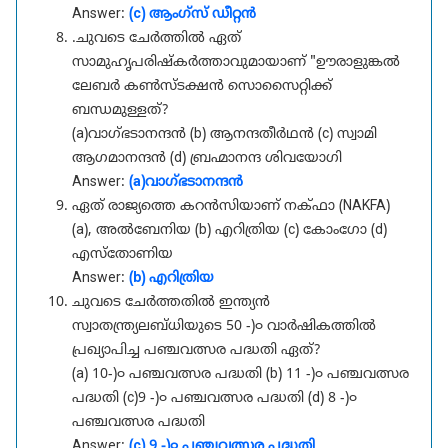
Answer:
(c) ആംഗ്സ് ഡീറ്റൻ
.ചുവടെ ചേർത്തിൽ ഏത്
സാമുഹൃപരിഷ്കർത്താവുമായാണ് "ഊരാളുങ്കൽ
ലേബർ കൺസ്ടക്ഷൻ സൊസൈറ്റിക്ക്
ബന്ധമുള്ളത്?
(a)വാഗ്ഭടാനന്ദൻ (b) ആനന്ദതീർഥൻ (c) സ്വാമി
ആഗമാനന്ദൻ (d) ബ്രഹ്മാനന്ദ ശിവയോഗി
Answer:
(a)വാഗ്ഭടാനന്ദൻ
ഏത് രാജ്യത്തെ കറൻസിയാണ് നക്‌ഫാ (NAKFA)
(a), അൽബേനിയ (b) എറിത്രിയ (c) കോംഗോ (d)
എസ്തോണിയ
Answer:
(b) എറിത്രിയ
ചുവടെ ചേർത്തതിൽ ഇന്ത്യൻ
സ്വാതന്ത്ര്യലബ്ധിയുടെ 50 -)൦ വാർഷികത്തിൽ
പ്രഖ്യാപിച്ച പഞ്ചവത്സര പദ്ധതി ഏത്?
(a) 10-)൦ പഞ്ചവത്സര പദ്ധതി (b) 11 -)൦ പഞ്ചവത്സര
പദ്ധതി (c)9 -)൦ പഞ്ചവത്സര പദ്ധതി (d) 8 -)൦
പഞ്ചവത്സര പദ്ധതി
Answer:
(c) 9 -)൦ പഞ്ചവത്സര പദ്ധതി