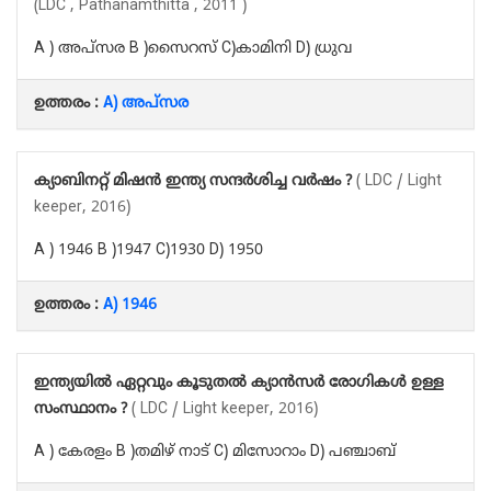
(LDC , Pathanamthitta , 2011 )
A ) അപ്സര B )സൈറസ് C)കാമിനി D) ധ്രുവ
ഉത്തരം :
A) അപ്സര
ക്യാബിനറ്റ് മിഷൻ ഇന്ത്യ സന്ദർശിച്ച വർഷം ?
( LDC / Light
keeper, 2016)
A ) 1946 B )1947 C)1930 D) 1950
ഉത്തരം :
A) 1946
ഇന്ത്യയിൽ ഏറ്റവും കൂടുതൽ ക്യാൻസർ രോഗികൾ ഉള്ള
സംസ്ഥാനം ?
( LDC / Light keeper, 2016)
A ) കേരളം B )തമിഴ് നാട് C) മിസോറാം D) പഞ്ചാബ്