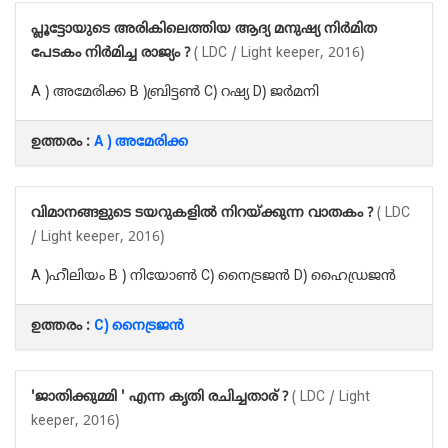
പ്ലൂട്ടോയുടെ അരികിലെത്തിയ ആദ്യ മനുഷ്യ നിർമിത
പേടകം നിർമിച്ച രാജ്യം ?
( LDC / Light keeper, 2016)
A ) അമേരിക്ക B )ബ്രിട്ടൺ C) റഷ്യ D) ജർമനി
ഉത്തരം :
A ) അമേരിക്ക
വിമാനങ്ങളുടെ ടയറുകളിൽ നിറയ്ക്കുന്ന വാതകം ?
( LDC
/ Light keeper, 2016)
A )ഹീലിയം B ) നിയോൺ C) നൈട്രജൻ D) ഹൈഡ്രജൻ
ഉത്തരം :
C) നൈട്രജൻ
'ജാതിക്കുമ്മി ' എന്ന കൃതി രചിച്ചതാര് ?
( LDC / Light
keeper, 2016)