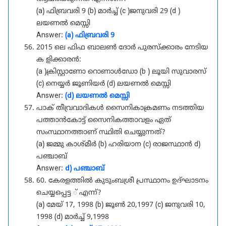
(a) ഫിബ്രവരി 9 (b) മാർച്ച് (c )ജനുവരി 29 (d )
ലയണൽ മെസ്സി
Answer:
(a) ഫിബ്രവരി 9
2015 ലെ ഫിഫ ബാലൺ ദോർ പുരസ്ക്കാരം നേടിയ
ക ളിക്കാരൻ:
(a )ക്രിസ്റ്റാണോ റൊണാൾഡോ (b ) ലൂയി സുവാരസ്
(c) നെയ്യർ ജൂണിയർ (d) ലയണൽ മെസ്സി
Answer:
(d) ലയണൽ മെസ്സി
പാക് തീവ്രവാദികൾ സൈനികാക്രമണം നടത്തിയ
പത്താൻകോട്ട് സൈനികത്താവളം ഏത്
സംസ്ഥാനത്താണ് സ്ഥിതി ചെയ്യുന്നത്?
(a) ജമ്മു കാശ്മീർ (b) ഹരിയാന (c) രാജസ്ഥാൻ d)
പഞ്ചാബ്
Answer:
d) പഞ്ചാബ്
60. കേരളത്തിൽ കുടുംബശ്രീ പ്രസ്ഥാനം ഉദ്ഘാടനം
ചെയ്യപ്പെട്ട ് എന്ന്?
(a) മേയ്‌ 17, 1998 (b) ജൂൺ 20,1997 (c) ജനുവരി 10,
1998 (d) മാർച്ച് 9,1998