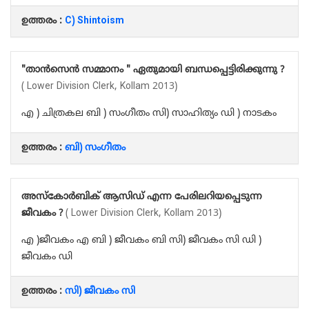
ഉത്തരം :
C) Shintoism
"താൻസെൻ സമ്മാനം " ഏതുമായി ബന്ധപ്പെട്ടിരിക്കുന്നു ?
( Lower Division Clerk, Kollam 2013)
എ ) ചിത്രകല ബി ) സംഗീതം സി) സാഹിത്യം ഡി ) നാടകം
ഉത്തരം :
ബി) സംഗീതം
അസ്‌കോർബിക് ആസിഡ് എന്ന പേരിലറിയപ്പെടുന്ന
ജീവകം ?
( Lower Division Clerk, Kollam 2013)
എ )ജീവകം എ ബി ) ജീവകം ബി സി) ജീവകം സി ഡി )
ജീവകം ഡി
ഉത്തരം :
സി) ജീവകം സി