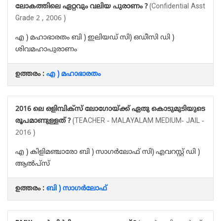
ലോകത്തിലെ ഏറ്റവും വലിയ പുരാണം ?
(Confidential Asst
Grade 2 , 2006 )
എ ) മഹാഭാരതം ബി ) ഇലിയഡ് സി) ഒഡീസി ഡി )
ശിവമഹാപുരാണം
ഉത്തരം :
എ ) മഹാഭാരതം
2016 ലെ ഒളിമ്പിക്സ് ലോഗോയ്ക്ക് ഏതു കൊടുമുടിയുടെ
രൂപമാണുള്ളത് ?
(TEACHER - MALAYALAM MEDIUM- JAIL -
2016 )
എ ) കിളിമഞ്ചാരോ ബി ) സാഗർലോഫ് സി) എവറസ്റ്റ് ഡി )
ആൽപ്സ്
ഉത്തരം :
ബി ) സാഗർലോഫ്