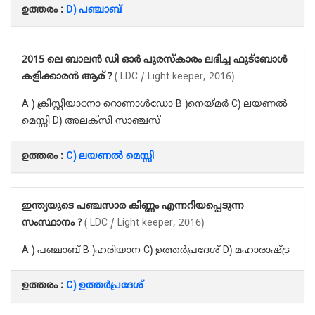
ഉത്തരം :
D) പഞ്ചാബ്
2015 ലെ ബാലൻ ഡി ഓർ പുരസ്‌കാരം ലഭിച്ച ഫുട്ബോൾ
കളിക്കാരൻ ആര് ?
( LDC / Light keeper, 2016)
A ) ക്രിസ്റ്റിയാനോ റൊണാൾഡോ B )നെയ്മർ C) ലയണൽ
മെസ്സി D) അലക്സി സാഞ്ചസ്
ഉത്തരം :
C) ലയണൽ മെസ്സി
ഇന്ത്യയുടെ പഞ്ചസാര കിണ്ണം എന്നറിയപ്പെടുന്ന
സംസ്ഥാനം ?
( LDC / Light keeper, 2016)
A ) പഞ്ചാബ് B )ഹരിയാന C) ഉത്തർപ്രദേശ് D) മഹാരാഷ്ട്ര
ഉത്തരം :
C) ഉത്തർപ്രദേശ്