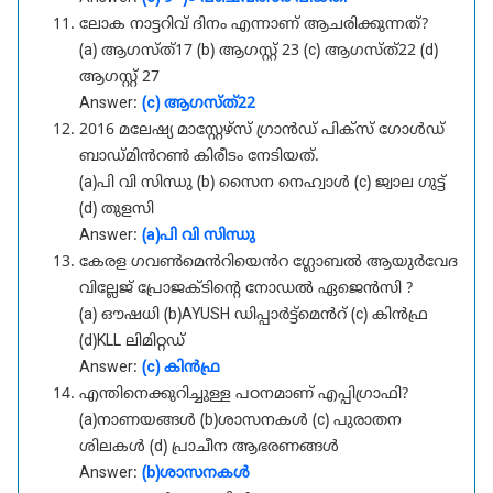
ലോക നാട്ടറിവ് ദിനം എന്നാണ് ആചരിക്കുന്നത്?
(a) ആഗസ്ത്17 (b) ആഗസ്റ്റ് 23 (c) ആഗസ്ത്22 (d)
ആഗസ്റ്റ് 27
Answer:
(c) ആഗസ്ത്22
2016 മലേഷ്യ മാസ്റ്റേഴ്സ് ഗ്രാൻഡ് പിക്സ് ഗോൾഡ്
ബാഡ്മിൻറൺ കിരീടം നേടിയത്.
(a)പി വി സിന്ധു (b) സൈന നെഹ്വാൾ (c) ജ്വാല ഗുട്ട്
(d) തുളസി
Answer:
(a)പി വി സിന്ധു
കേരള ഗവൺമെൻറിയെൻറ ഗ്ലോബൽ ആയുർവേദ
വില്ലേജ് പ്രോജക്ടിന്റെ നോഡൽ ഏജെൻസി ?
(a) ഔഷധി (b)AYUSH ഡിപ്പാർട്ട്മെൻറ് (c) കിൻഫ്ര
(d)KLL ലിമിറ്റഡ്
Answer:
(c) കിൻഫ്ര
എന്തിനെക്കുറിച്ചുള്ള പഠനമാണ് എപ്പിഗ്രാഫി?
(a)നാണയങ്ങൾ (b)ശാസനകൾ (c) പുരാതന
ശിലകൾ (d) പ്രാചീന ആഭരണങ്ങൾ
Answer:
(b)ശാസനകൾ