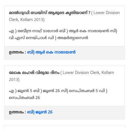
മാൽഗുഡി ഡേയ്‌സ് ആരുടെ കൃതിയാണ് ?
( Lower Division
Clerk, Kollam 2013)
എ ) രബീന്ദ്ര നാഥ് ടാഗോർ ബി ) ആർ കെ നാരായൺ സി)
വി എസ് നെയ്‌പാൾ ഡി ) അമർത്യാസെൻ
ഉത്തരം :
ബി) ആർ കെ നാരായൺ
ലോക ലഹരി വിരുദ്ധ ദിനം
( Lower Division Clerk, Kollam
2013)
എ ) ജൂൺ 5 ബി ) ജൂൺ 26 സി) സെപ്തംബർ 5 ഡി )
സെപ്തംബർ 26
ഉത്തരം :
ബി) ജൂൺ 26