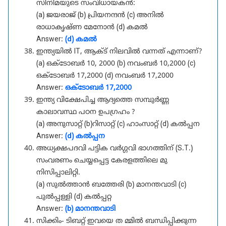
സിനിമയുടെ സംവിധായകൻ:
(a) ജയരാജ് (b) പ്രിയനന്ദൻ (c) അനിൽ
രാധാകൃഷ്ണ മേനോൻ (d) കമൽ
Answer:
(d) കമൽ
ഇന്ത്യയിൽ IT, ആക്ട് നിലവിൽ വന്നത് എന്നാണ്?
(a) ഒക്ടോബർ 10, 2000 (b) നവംബർ 10,2000 (c)
ഒക്ടോബർ 17,2000 (d) നവംബർ 17,2000
Answer:
ഒക്ടോബർ 17,2000
ഇന്ത്യ വിക്ഷേപിച്ച ആദ്യത്തെ സമ്പുർണ്ണ
കാലാവസ്ഥ പഠന ഉപഗ്രഹം ?
(a) അനുസാറ്റ് (b)റിസാറ്റ് (c) ഹാംസാറ്റ് (d) കൽപ്പന
Answer:
(d) കൽപ്പന
അധ്യക്ഷപദവി പട്ടിക വർഗ്ഗവി ഭാഗത്തിന് (S.T.)
സംവരണം ചെയ്യപ്പെട്ട കേരളത്തിലെ മു
നിസിപ്പാലിറ്റി.
(a) സുൽത്താൻ ബത്തേരി (b) മാനന്തവാടി (c)
പുൽപ്പള്ളി (d) കൽപ്പറ്റ
Answer:
(b) മാനന്തവാടി
സിക്കിം- ടിബറ്റ് ഇവയെ ത മ്മിൽ ബന്ധിപ്പിക്കുന്ന