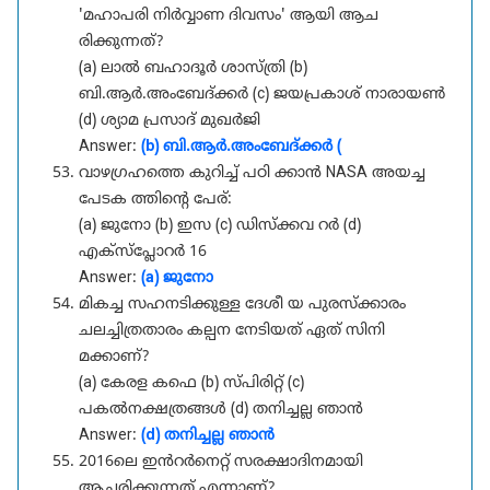
'മഹാപരി നിർവ്വാണ ദിവസം' ആയി ആച
രിക്കുന്നത്?
(a) ലാൽ ബഹാദൂർ ശാസ്ത്രി (b)
ബി.ആർ.അംബേദ്ക്കർ (c) ജയപ്രകാശ് നാരായൺ
(d) ശ്യാമ പ്രസാദ് മുഖർജി
Answer:
(b) ബി.ആർ.അംബേദ്ക്കർ (
വാഴഗ്രഹത്തെ കുറിച്ച് പഠി ക്കാൻ NASA അയച്ച
പേടക ത്തിന്റെ പേര്:
(a) ജുനോ (b) ഇസ (c) ഡിസ്ക്കവ റർ (d)
എക്സ്പ്ലോറർ 16
Answer:
(a) ജുനോ
മികച്ച സഹനടിക്കുള്ള ദേശീ യ പുരസ്ക്കാരം
ചലച്ചിത്രതാരം കല്പന നേടിയത് ഏത് സിനി
മക്കാണ്?
(a) കേരള കഫെ (b) സ്പിരിറ്റ് (c)
പകൽനക്ഷത്രങ്ങൾ (d) തനിച്ചല്ല ഞാൻ
Answer:
(d) തനിച്ചല്ല ഞാൻ
2016ലെ ഇൻറർനെറ്റ് സരക്ഷാദിനമായി
ആചരിക്കുന്നത് എന്നാണ്?