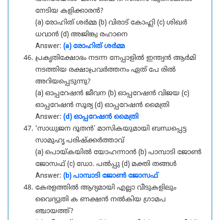
നേടിയ കളിക്കാരൻ?
(a) രോഹിത് ശർമ്മ (b) വിരാട് കോഹ്ലി (c) ശിഖർ
ധവാൻ (d) അജിങ്ക്വ രഹാനെ
Answer:
(a) രോഹിത് ശർമ്മ
പ്രകൃതിക്ഷോഭം നടന്ന നേപ്പാളിൽ ഇന്ത്യൻ ആർമി
നടത്തിയ രക്ഷാപ്രവർത്തനം ഏത് പേ രിൽ
അറിയപ്പെടുന്നു?
(a) ഓപ്പറേഷൻ ജീവന (b) ഓപ്പറേഷൻ വിജയ (c)
ഓപ്പറേഷൻ സൂര്യ (d) ഓപ്പറേഷൻ മൈത്രി
Answer:
(d) ഓപ്പറേഷൻ മൈത്രി
'സാധുജന ദൂതൻ’ മാസികയുമായി ബന്ധപ്പെട്ട
സാമുഹൃ പരിഷ്ക്കർത്താവ്
(a) പൊയ്കയിൽ യോഹന്നാൻ (b) പാമ്പാടി ജോൺ
ജോസഫ് (c) ഡോ. പൽപ്പു (d) മക്തി തങ്ങൾ
Answer:
(b) പാമ്പാടി ജോൺ ജോസഫ്
കേരളത്തിൽ ആദ്യമായി എല്ലാ വീടുകളിലും
വൈദ്യുതി ക ണക്ഷൻ നൽകിയ ഗ്രാമപ
ഞ്ചായത്ത്?