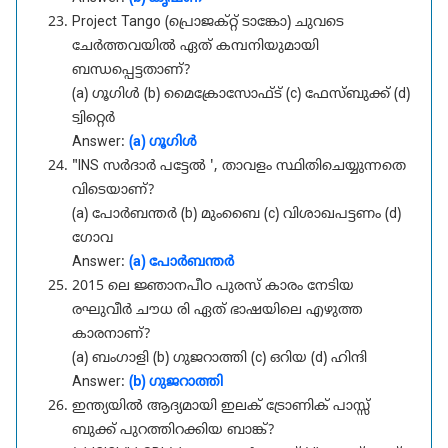
Project Tango (പ്രൊജക്റ്റ് ടാങ്കോ) ചുവടെ
ചേർത്തവയിൽ ഏത് കമ്പനിയുമായി
ബന്ധപ്പെട്ടതാണ്?
(a) ഗൂഗിൾ (b) മൈക്രോസോഫ്ട് (c) ഫേസ്ബുക്ക് (d)
ട്വിറ്റെർ
Answer:
(a) ഗൂഗിൾ
"INS സർദാർ പട്ടേൽ ', താവളം സ്ഥിതിചെയ്യുന്നതെ
വിടെയാണ്?
(a) പോർബന്തർ (b) മുംബൈ (c) വിശാഖപട്ടണം (d)
ഗോവ
Answer:
(a) പോർബന്തർ
2015 ലെ ജ്ഞാനപീഠ പുരസ് കാരം നേടിയ
രഘുവീർ ചൗധ രി ഏത് ഭാഷയിലെ എഴുത്ത
കാരനാണ്?
(a) ബംഗാളി (b) ഗുജറാത്തി (c) ഒറിയ (d) ഹിന്ദി
Answer:
(b) ഗുജറാത്തി
ഇന്ത്യയിൽ ആദ്യമായി ഇലക് ട്രോണിക് പാസ്സ്
ബുക്ക് പുറത്തിറക്കിയ ബാങ്ക്?