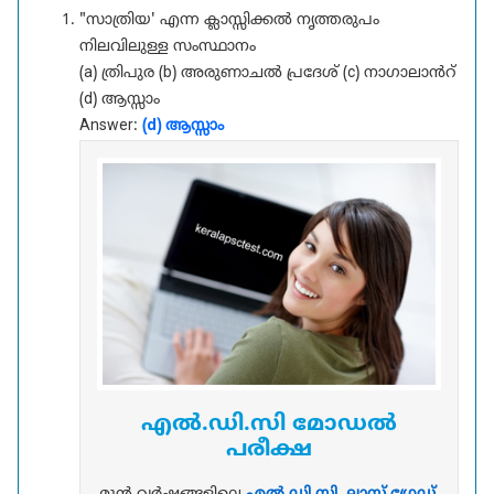
"സാത്രിയ' എന്ന ക്ലാസ്സിക്കൽ നൃത്തരുപം
നിലവിലുള്ള സംസ്ഥാനം
(a) ത്രിപുര (b) അരുണാചൽ പ്രദേശ് (c) നാഗാലാൻറ്
(d) ആസ്സാം
Answer:
(d) ആസ്സാം
എൽ.ഡി.സി മോഡൽ
പരീക്ഷ