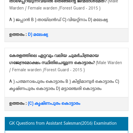
താഴെപ്പറയുന്നവയിൽ തെങ്ങിന്റെ ജന്മദേശമേത്?
(Male
Warden / Female warden /Forest Guard - 2015 )
A ) ജപ്പാൻ B ) തായ്‌ലൻഡ് C) വിയറ്റ്നാം D) മലേഷ്യ
ഉത്തരം :
D) മലേഷ്യ
കേരളത്തിലെ ഏറ്റവും വലിയ ചുമർചിത്രമായ
ഗജേന്ദ്രമോക്ഷം സ്ഥിതിചെയ്യുന്ന കൊട്ടാരം?
(Male Warden
/ Female warden /Forest Guard - 2015 )
A ) പത്മനാഭപുരം കൊട്ടാരം B ) കിളിമാനുർ കൊട്ടാരം C)
കൃഷ്ണപുരം കൊട്ടാരം D) മട്ടാഞ്ചേരി കൊട്ടാരം
ഉത്തരം :
(C) കൃഷ്ണപുരം കൊട്ടാരം
GK Questions from Assistant Salesman(2016) Examination