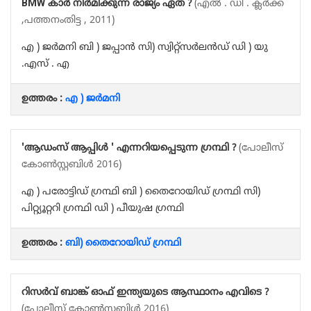
BMW കാർ നിർമിക്കുന്ന രാജ്യം ഏത് ?
(എൽ . ഡി . ക്ലർക്ക്
,പത്തനംതിട്ട , 2011)
എ ) ജർമനി ബി ) ജപ്പാൻ സി) സ്വിറ്റ്സർലൻഡ് ഡി ) യു
.എസ് . എ
ഉത്തരം :
എ ) ജർമനി
'ആഡംസ് ആപ്പിൾ ' എന്നറിയപ്പെടുന്ന ഗ്രന്ഥി ?
(പോലീസ്
കോൺസ്റ്റബിൾ 2016)
എ ) പരോട്ടിഡ് ഗ്രന്ഥി ബി ) തൈറോയിഡ് ഗ്രന്ഥി സി)
പിറ്റ്യൂറ്ററി ഗ്രന്ഥി ഡി ) പീയുഷ ഗ്രന്ഥി
ഉത്തരം :
ബി) തൈറോയിഡ് ഗ്രന്ഥി
റിസർവ് ബാങ്ക് ഓഫ് ഇന്ത്യയുടെ ആസ്ഥാനം എവിടെ ?
(പോലീസ് കോൺസ്റ്റബിൾ 2016)