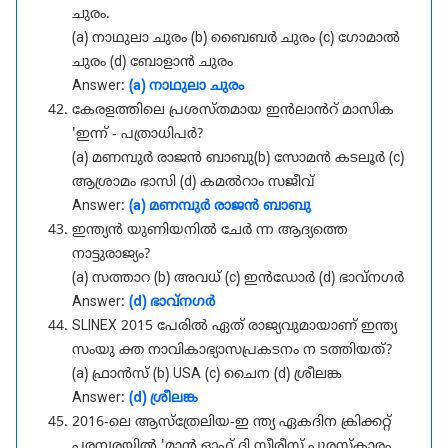
ചുരം.
(a) നാഥുലാ ചുരം (b) ബൈബർ ചുരം (c) ഗോമാൽ
ചുരം (d) ബോളാൻ ചുരം
Answer:
(a) നാഥുലാ ചുരം
കേരളത്തിലെ പ്രശസ്തമായ ഇൻലാൻറ് മാസിക
'ഇന്ന് - പത്രാധിപർ?
(a) മണമ്പുർ രാജൻ ബാബു(b) സോമൻ കടലൂർ (c)
ആശ്രാമം ഭാസി (d) കമൽറാം സജീവ്
Answer:
(a) മണമ്പുർ രാജൻ ബാബു
ഇന്ത്യൻ യുണിയനിൽ ചേർ ന്ന ആദ്യത്തെ
നാട്ടുരാജ്യം?
(a) സത്താറ (b) അവധ് (c) ഇൻഡോർ (d) ഭാവ്നഗർ
Answer:
(d) ഭാവ്നഗർ
SLINEX 2015 പേരിൽ ഏത് രാജ്യവുമായാണ് ഇന്ത്യ
സംയു ക്ത നാവികാഭ്യാസപ്രകടനം ന ടത്തിയത്?
(a) ഫ്രാൻസ് (b) USA (c) ചൈന (d) ശ്രീലങ്ക
Answer:
(d) ശ്രീലങ്ക
2016-ലെ ആസ്ത്രേലിയ-ഇ ന്ത്യ ഏകദിന ക്രിക്കറ്റ്
പരമ്പരയിൽ 'മാൻ ഓഫ് ദി സീരീസ് പുരസ്കാരം