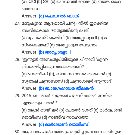
(a) ICICI (b) SBI (c) ഫെഡറൽ ബാങ്ക് (d) ബാങ്ക് ഓഫ്
ബറോഡ
Answer:
(c) ഫെഡറൽ ബാങ്ക്
മനുഷ്യനെ ആദ്യമായി ചന്്ര നിൽ ഇറക്കിയ
ബഹിരാകാശ ദൗത്യത്തിന്റെ പേര്.
(a) പ്രോജക്ട് ജെമിനി (b) അപ്പോളോ II (c)ss
സ്കൈലാബ് (d) അപ്പോളോ പ്രോഗ്രാം
Answer:
(b) അപ്പോളോ II
'ഇന്ത്യൻ അസംതൃപ്തിയുടെ പിതാവ് 'എന്ന്
വിശേഷിപ്പിക്കുന്നതാരെയാണ്?
(a) ഭഗത്സിംഗ് (b), ബാലഗംഗാധര തിലകൻ (c)
സുഭാഷ് ചന്ദ്രബോസ് (d) ചന്ദ്രശേഖർ ആസാദ്
Answer:
(b) ബാലഗംഗാധര തിലകൻ
2015-ലെ'മാൻ ബുക്കർ പുരസ് കാരം' നേടിയ
എഴുത്തുകാരൻ ?
(a) ആൻ ടെയ് ലർ (b) ചേതൻ ഭഗത് (c) മാർലോൺ
ജെയിംസ് (d) സഞ്ജീവ് സഹോത്ത
Answer:
(c) മാർലോൺ ജെയിംസ്
ആഹാരം പുർണമായും ത്യജിച്ച ഉപവാസത്തിലുടെ