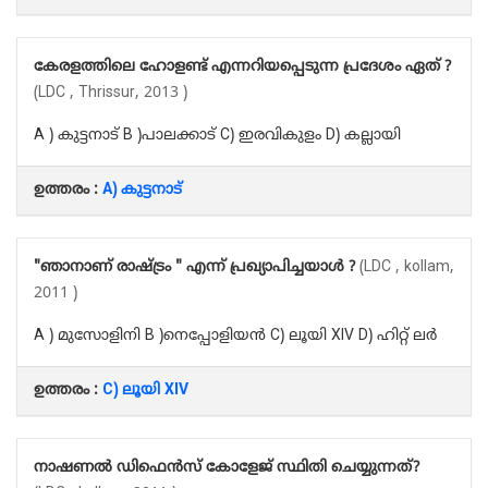
കേരളത്തിലെ ഹോളണ്ട് എന്നറിയപ്പെടുന്ന പ്രദേശം ഏത് ?
(LDC , Thrissur, 2013 )
A ) കുട്ടനാട് B )പാലക്കാട് C) ഇരവികുളം D) കല്ലായി
ഉത്തരം :
A) കുട്ടനാട്
"ഞാനാണ് രാഷ്ട്രം " എന്ന് പ്രഖ്യാപിച്ചയാൾ ?
(LDC , kollam,
2011 )
A ) മുസോളിനി B )നെപ്പോളിയൻ C) ലൂയി XIV D) ഹിറ്റ് ലർ
ഉത്തരം :
C) ലൂയി XIV
നാഷണൽ ഡിഫെൻസ് കോളേജ് സ്ഥിതി ചെയ്യുന്നത്?