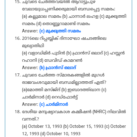
ചുവടെ ചേർത്തവയിൽ ആറാട്ടുപുഴ
വേലായുധപ്പണിക്കരുമായി ബന്ധപ്പെട്ട സമരം:
(a) കല്ലുമാല സമരം (b) ചാന്നാർ ലഹള (c) മുക്കുത്തി
സമരം (d) തൊണ്ണൂറാമാണ്ട് സമരം
Answer:
(c) മുക്കുത്തി സമരം
2016ലെ റിപ്പബ്ലിക് ദിനാഘോ ഷചടങ്ങിലെ
മുഖ്യാതിഥി
(a) വളാഡിമിർ പുടിൻ (b) ഫ്രാൻസ് ഒലാദ് (c) ഹസ്സൻ
റഹാനി (d) ഡേവിഡ് കാമറൺ
Answer:
(b) ഫ്രാൻസ് ഒലാദ്
ചുവടെ ചേർത്ത സ്മാരകങ്ങളിൽ മുഗൾ
രാജവംശവുമായി ബന്ധമില്ലാത്തത് ഏത്?
(a)മോത്തി മസ്ജിദ് (b) ഇബാദത്ത്ഖാന (c)
ചാർമിനാർ (d) റെഡ്ഫോർട്ട്
Answer:
(c) ചാർമിനാർ
ദേശീയ മനുഷ്യാവകാശ കമ്മീഷൻ (NHRC) നിലവിൽ
വന്നത്.?
(a) October 13, 1993 (b) October 15, 1993 (c) October
12, 1993 (d) October 10, 1993