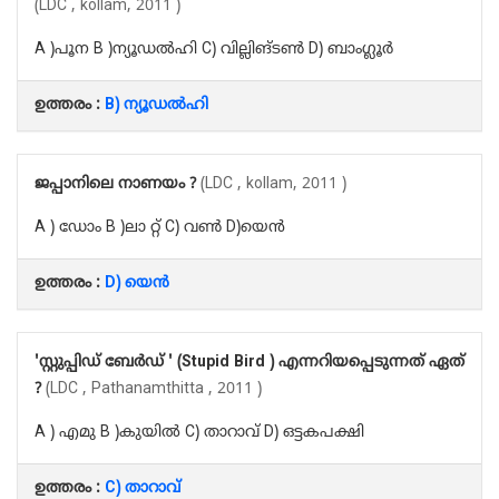
(LDC , kollam, 2011 )
A )പൂന B )ന്യൂഡൽഹി C) വില്ലിങ്ടൺ D) ബാംഗ്ലൂർ
ഉത്തരം :
B) ന്യൂഡൽഹി
ജപ്പാനിലെ നാണയം ?
(LDC , kollam, 2011 )
A ) ഡോം B )ലാ റ്റ് C) വൺ D)യെൻ
ഉത്തരം :
D) യെൻ
'സ്റ്റുപ്പിഡ് ബേർഡ് ' (Stupid Bird ) എന്നറിയപ്പെടുന്നത് ഏത്
?
(LDC , Pathanamthitta , 2011 )
A ) എമു B )കുയിൽ C) താറാവ് D) ഒട്ടകപക്ഷി
ഉത്തരം :
C) താറാവ്