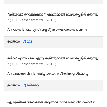
"സിൽവർ റെവലൂഷൻ " എന്തുമായി ബന്ധപ്പെട്ടിരിക്കുന്നു
?
(LDC , Pathanamthitta , 2011 )
A ) പാൽ B )മത്സ്യം C) മുട്ട D) കാർഷികോൽപ്പാദനം
ഉത്തരം :
C) മുട്ട
ബീമർ എന്ന പദം ഏതു കളിയുമായി ബന്ധപ്പെട്ടിരിക്കുന്നു
?
(LDC , Pathanamthitta , 2011 )
A ) ബോക്സിങ് B )ബില്ല്യാർഡ്‌സ് C)ക്രിക്കറ്റ് D)ചെസ്സ്
ഉത്തരം :
C) ക്രിക്കറ്റ്
ഏഷ്യയിലെ ആദ്യത്തെ ആണവ ഗവേഷണ റിയാക്ടർ ?