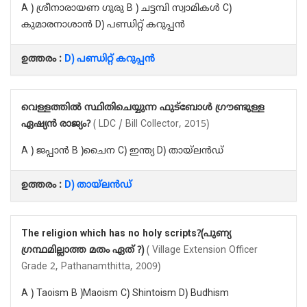
A ) ശ്രീനാരായണ ഗുരു B ) ചട്ടമ്പി സ്വാമികൾ C)
കുമാരനാശാൻ D) പണ്ഡിറ്റ് കറുപ്പൻ
ഉത്തരം :
D) പണ്ഡിറ്റ് കറുപ്പൻ
വെള്ളത്തിൽ സ്ഥിതിചെയ്യുന്ന ഫുട്ബോൾ ഗ്രൗണ്ടുള്ള
ഏഷ്യൻ രാജ്യം?
( LDC / Bill Collector, 2015)
A ) ജപ്പാൻ B )ചൈന C) ഇന്ത്യ D) തായ്‌ലൻഡ്
ഉത്തരം :
D) തായ്‌ലൻഡ്
The religion which has no holy scripts?(പുണ്യ
ഗ്രന്ഥമില്ലാത്ത മതം ഏത് ?)
( Village Extension Officer
Grade 2, Pathanamthitta, 2009)
A ) Taoism B )Maoism C) Shintoism D) Budhism