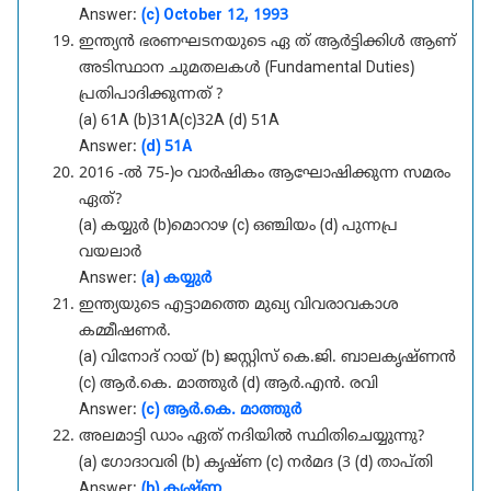
Answer:
(c) October 12, 1993
ഇന്ത്യൻ ഭരണഘടനയുടെ ഏ ത് ആർട്ടിക്കിൾ ആണ്
അടിസ്ഥാന ചുമതലകൾ (Fundamental Duties)
പ്രതിപാദിക്കുന്നത് ?
(a) 61A (b)31A(c)32A (d) 51A
Answer:
(d) 51A
2016 -ൽ 75-)൦ വാർഷികം ആഘോഷിക്കുന്ന സമരം
ഏത്?
(a) കയ്യുർ (b)മൊറാഴ (c) ഒഞ്ചിയം (d) പുന്നപ്ര
വയലാർ
Answer:
(a) കയ്യുർ
ഇന്ത്യയുടെ എട്ടാമത്തെ മുഖ്യ വിവരാവകാശ
കമ്മീഷണർ.
(a) വിനോദ് റായ് (b) ജസ്റ്റിസ് കെ.ജി. ബാലകൃഷ്‌ണൻ
(c) ആർ.കെ. മാത്തുർ (d) ആർ.എൻ. രവി
Answer:
(c) ആർ.കെ. മാത്തുർ
അലമാട്ടി ഡാം ഏത് നദിയിൽ സ്ഥിതിചെയ്യുന്നു?
(a) ഗോദാവരി (b) കൃഷ്ണ (c) നർമദ (3 (d) താപ്തി
Answer:
(b) കൃഷ്ണ