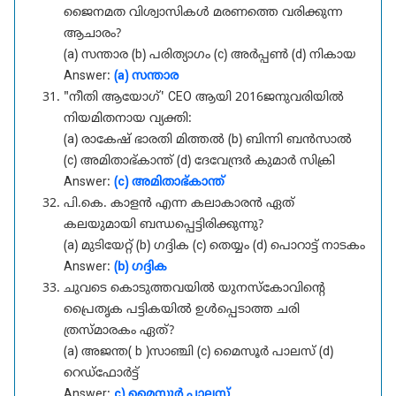
ജൈനമത വിശ്വാസികൾ മരണത്തെ വരിക്കുന്ന
ആചാരം?
(a) സന്താര (b) പരിത്യാഗം (c) അർപ്പൺ (d) നികായ
Answer:
(a) സന്താര
"നീതി ആയോഗ്' CEO ആയി 2016ജനുവരിയിൽ
നിയമിതനായ വ്യക്തി:
(a) രാകേഷ് ഭാരതി മിത്തൽ (b) ബിന്നി ബൻസാൽ
(c) അമിതാഭ്കാന്ത് (d) ദേവേന്ദ്രർ കുമാർ സിക്രി
Answer:
(c) അമിതാഭ്കാന്ത്
പി.കെ. കാളൻ എന്ന കലാകാരൻ ഏത്
കലയുമായി ബന്ധപ്പെട്ടിരിക്കുന്നു?
(a) മുടിയേറ്റ് (b) ഗദ്ദിക (c) തെയ്യം (d) പൊറാട്ട് നാടകം
Answer:
(b) ഗദ്ദിക
ചുവടെ കൊടുത്തവയിൽ യുനസ്കോവിന്റെ
പ്രൈതൃക പട്ടികയിൽ ഉൾപ്പെടാത്ത ചരി
ത്രസ്മാരകം ഏത്?
(a) അജന്ത( b )സാഞ്ചി (c) മൈസൂർ പാലസ് (d)
റെഡ്ഫോർട്ട്
Answer:
c) മൈസൂർ പാലസ്