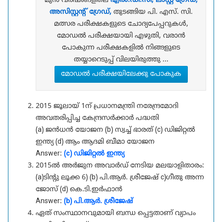
മുൻ വർഷങ്ങളിലെ
എൽ.ഡി.സി, ലാസ്റ്റ് ഗ്രേഡ്,
അസിസ്റ്റന്റ് ഗ്രേഡ്,
തുടങ്ങിയ പി. എസ്. സി.
മത്സര പരീക്ഷകളുടെ ചോദ്യപേപ്പറുകൾ,
മോഡൽ പരീക്ഷയായി എഴുതി, വരാൻ
പോകുന്ന പരീക്ഷകളിൽ നിങ്ങളുടെ
തയ്യാറെടുപ്പ് വിലയിരുത്തു ...
മോഡൽ പരീക്ഷയിലേക്കു പോകുക
2015 ജൂലായ് 1ന് പ്രധാനമന്ത്രി നരേന്ദ്രമോദി
അവതരിപ്പിച്ച കേന്ദ്രസർക്കാർ പദ്ധതി
(a) ജൻധൻ യോജന (b) സ്വച്ച് ഭാരത് (c) ഡിജിറ്റൽ
ഇന്ത്യ (d) ആം ആദമി ബീമാ യോജന
Answer:
(c) ഡിജിറ്റൽ ഇന്ത്യ
2015ൽ അർജുന അവാർഡ് നേടിയ മലയാളിതാരം:
(a)ടിന്റു ലൂക്ക 6) (b) പി.ആർ. ശ്രീജേഷ് c)ഗീതു അന്ന
ജോസ് (d) കെ.ടി.ഇർഫാൻ
Answer:
(b) പി.ആർ. ശ്രീജേഷ്
ഏത് സംസ്ഥാനവുമായി ബന്ധ പ്പെട്ടതാണ് വ്യാപം