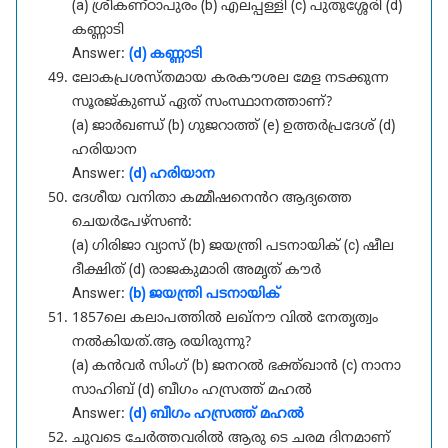
(a) ശ്രീകണ്ഠാപുരം (b) എലപ്പള്ളി (c) പുതുശ്ശേരി (d)
കണ്ണാടി
Answer:
(d) കണ്ണാടി
ലോകപ്രശസ്തമായ കരകൗശല മേള നടക്കുന്ന
സൂരജ്കുണ്ഡ് ഏത് സംസ്ഥാനത്താണ്?
(a) ജാർഖണ്ഡ് (b) ഗുജറാത്ത് (e) ഉത്തർപ്രദേശ് (d)
ഹരിയാന
Answer:
(d) ഹരിയാന
ദേശീയ വനിതാ കമ്മീഷനെൻറ ആദ്യത്തെ
ചെയർപേഴ്സൺ:
(a) ഗിരിജാ വ്യാസ് (b) ജയന്ത്രി പടനായിക് (c) ഷീല
ദീക്ഷിത് (d) രാജകുമാരി അമൃത് കൗർ
Answer:
(b) ജയന്ത്രി പടനായിക്
1857ലെ കലാപത്തിൽ ലഖ്നൗ വിൽ നേതൃത്വം
നൽകിയത്.ആ രയിരുന്നു?
(a) കൻവർ സിംഗ് (b) ജനറൽ ഭക്ത്ഖാൻ (c) നാനാ
സാഹിബ് (d) ബീഗം ഹസ്രത്ത് മഹൽ
Answer:
(d) ബീഗം ഹസ്രത്ത് മഹൽ
ചുവടെ ചേർത്തവരിൽ ആരു ടെ ചരമ ദിനമാണ്