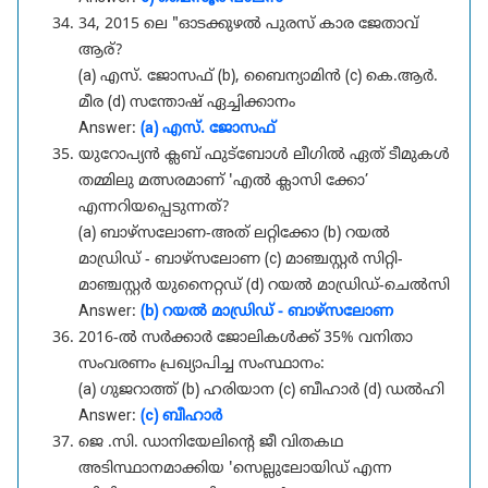
34, 2015 ലെ "ഓടക്കുഴൽ പുരസ് കാര ജേതാവ്
ആര്?
(a) എസ്. ജോസഫ് (b), ബൈന്യാമിൻ (c) കെ.ആർ.
മീര (d) സന്തോഷ് ഏച്ചിക്കാനം
Answer:
(a) എസ്. ജോസഫ്
യുറോപ്യൻ ക്ലബ് ഫുട്ബോൾ ലീഗിൽ ഏത് ടീമുകൾ
തമ്മിലു മത്സരമാണ് 'എൽ ക്ലാസി ക്കോ’
എന്നറിയപ്പെടുന്നത്?
(a) ബാഴ്സലോണ-അത് ലറ്റിക്കോ (b) റയൽ
മാഡ്രിഡ് - ബാഴ്സലോണ (c) മാഞ്ചസ്റ്റർ സിറ്റി-
മാഞ്ചസ്റ്റർ യുനൈറ്റഡ്‌ (d) റയൽ മാഡ്രിഡ്-ചെൽസി
Answer:
(b) റയൽ മാഡ്രിഡ് - ബാഴ്സലോണ
2016-ൽ സർക്കാർ ജോലികൾക്ക് 35% വനിതാ
സംവരണം പ്രഖ്യാപിച്ച സംസ്ഥാനം:
(a) ഗുജറാത്ത് (b) ഹരിയാന (c) ബീഹാർ (d) ഡൽഹി
Answer:
(c) ബീഹാർ
ജെ .സി. ഡാനിയേലിന്റെ ജീ വിതകഥ
അടിസ്ഥാനമാക്കിയ 'സെല്ലുലോയിഡ് എന്ന