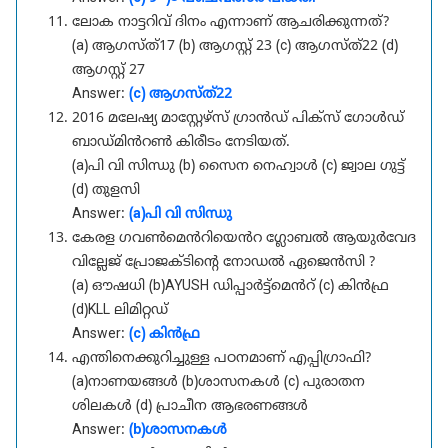
ലോക നാട്ടറിവ് ദിനം എന്നാണ് ആചരിക്കുന്നത്?
(a) ആഗസ്ത്17 (b) ആഗസ്റ്റ് 23 (c) ആഗസ്ത്22 (d)
ആഗസ്റ്റ് 27
Answer:
(c) ആഗസ്ത്22
2016 മലേഷ്യ മാസ്റ്റേഴ്സ് ഗ്രാൻഡ് പിക്സ് ഗോൾഡ്
ബാഡ്മിൻറൺ കിരീടം നേടിയത്.
(a)പി വി സിന്ധു (b) സൈന നെഹ്വാൾ (c) ജ്വാല ഗുട്ട്
(d) തുളസി
Answer:
(a)പി വി സിന്ധു
കേരള ഗവൺമെൻറിയെൻറ ഗ്ലോബൽ ആയുർവേദ
വില്ലേജ് പ്രോജക്ടിന്റെ നോഡൽ ഏജെൻസി ?
(a) ഔഷധി (b)AYUSH ഡിപ്പാർട്ട്മെൻറ് (c) കിൻഫ്ര
(d)KLL ലിമിറ്റഡ്
Answer:
(c) കിൻഫ്ര
എന്തിനെക്കുറിച്ചുള്ള പഠനമാണ് എപ്പിഗ്രാഫി?
(a)നാണയങ്ങൾ (b)ശാസനകൾ (c) പുരാതന
ശിലകൾ (d) പ്രാചീന ആഭരണങ്ങൾ
Answer:
(b)ശാസനകൾ