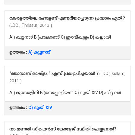
കേരളത്തിലെ ഹോളണ്ട് എന്നറിയപ്പെടുന്ന പ്രദേശം ഏത് ?
(LDC , Thrissur, 2013 )
A ) കുട്ടനാട് B )പാലക്കാട് C) ഇരവികുളം D) കല്ലായി
ഉത്തരം :
A) കുട്ടനാട്
"ഞാനാണ് രാഷ്ട്രം " എന്ന് പ്രഖ്യാപിച്ചയാൾ ?
(LDC , kollam,
2011 )
A ) മുസോളിനി B )നെപ്പോളിയൻ C) ലൂയി XIV D) ഹിറ്റ് ലർ
ഉത്തരം :
C) ലൂയി XIV
നാഷണൽ ഡിഫെൻസ് കോളേജ് സ്ഥിതി ചെയ്യുന്നത്?