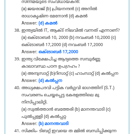
സിനിമയുടെ സംവിധായകൻ:
(a) ജയരാജ് (b) പ്രിയനന്ദൻ (c) അനിൽ
രാധാകൃഷ്ണ മേനോൻ (d) കമൽ
Answer:
(d) കമൽ
ഇന്ത്യയിൽ IT, ആക്ട് നിലവിൽ വന്നത് എന്നാണ്?
(a) ഒക്ടോബർ 10, 2000 (b) നവംബർ 10,2000 (c)
ഒക്ടോബർ 17,2000 (d) നവംബർ 17,2000
Answer:
ഒക്ടോബർ 17,2000
ഇന്ത്യ വിക്ഷേപിച്ച ആദ്യത്തെ സമ്പുർണ്ണ
കാലാവസ്ഥ പഠന ഉപഗ്രഹം ?
(a) അനുസാറ്റ് (b)റിസാറ്റ് (c) ഹാംസാറ്റ് (d) കൽപ്പന
Answer:
(d) കൽപ്പന
അധ്യക്ഷപദവി പട്ടിക വർഗ്ഗവി ഭാഗത്തിന് (S.T.)
സംവരണം ചെയ്യപ്പെട്ട കേരളത്തിലെ മു
നിസിപ്പാലിറ്റി.
(a) സുൽത്താൻ ബത്തേരി (b) മാനന്തവാടി (c)
പുൽപ്പള്ളി (d) കൽപ്പറ്റ
Answer:
(b) മാനന്തവാടി
സിക്കിം- ടിബറ്റ് ഇവയെ ത മ്മിൽ ബന്ധിപ്പിക്കുന്ന