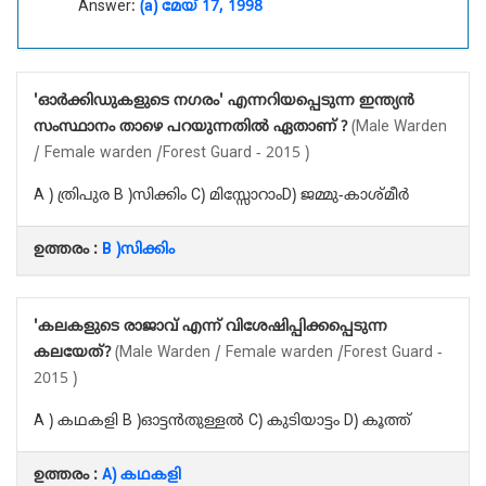
Answer:
(a) മേയ്‌ 17, 1998
'ഓർക്കിഡുകളുടെ നഗരം' എന്നറിയപ്പെടുന്ന ഇന്ത്യൻ
സംസ്ഥാനം താഴെ പറയുന്നതിൽ ഏതാണ് ?
(Male Warden
/ Female warden /Forest Guard - 2015 )
A ) ത്രിപുര B )സിക്കിം C) മിസ്സോറാംD) ജമ്മു-കാശ്മീർ
ഉത്തരം :
B )സിക്കിം
'കലകളുടെ രാജാവ് എന്ന് വിശേഷിപ്പിക്കപ്പെടുന്ന
കലയേത്?
(Male Warden / Female warden /Forest Guard -
2015 )
A ) കഥകളി B )ഓട്ടൻതുള്ളൽ C) കുടിയാട്ടം D) കൂത്ത്
ഉത്തരം :
A) കഥകളി