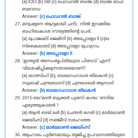
(a) ICICI (b) SBI (c) ഫെഡറൽ ബാങ്ക് (d) ബാങ്ക് ഓഫ്
ബറോഡ
Answer:
(c) ഫെഡറൽ ബാങ്ക്
മനുഷ്യനെ ആദ്യമായി ചന്്ര നിൽ ഇറക്കിയ
ബഹിരാകാശ ദൗത്യത്തിന്റെ പേര്.
(a) പ്രോജക്ട് ജെമിനി (b) അപ്പോളോ II (c)ss
സ്കൈലാബ് (d) അപ്പോളോ പ്രോഗ്രാം
Answer:
(b) അപ്പോളോ II
'ഇന്ത്യൻ അസംതൃപ്തിയുടെ പിതാവ് 'എന്ന്
വിശേഷിപ്പിക്കുന്നതാരെയാണ്?
(a) ഭഗത്സിംഗ് (b), ബാലഗംഗാധര തിലകൻ (c)
സുഭാഷ് ചന്ദ്രബോസ് (d) ചന്ദ്രശേഖർ ആസാദ്
Answer:
(b) ബാലഗംഗാധര തിലകൻ
2015-ലെ'മാൻ ബുക്കർ പുരസ് കാരം' നേടിയ
എഴുത്തുകാരൻ ?
(a) ആൻ ടെയ് ലർ (b) ചേതൻ ഭഗത് (c) മാർലോൺ
ജെയിംസ് (d) സഞ്ജീവ് സഹോത്ത
Answer:
(c) മാർലോൺ ജെയിംസ്
ആഹാരം പുർണമായും ത്യജിച്ച ഉപവാസത്തിലുടെ