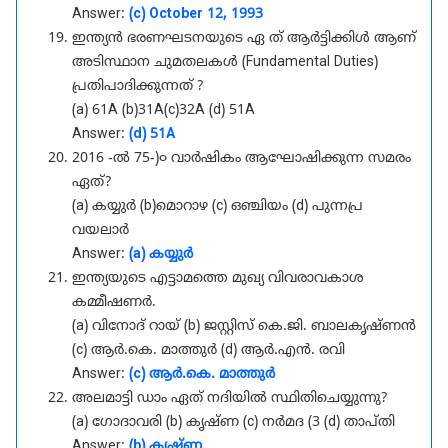
Answer:
(c) October 12, 1993
ഇന്ത്യൻ ഭരണഘടനയുടെ ഏ ത് ആർട്ടിക്കിൾ ആണ്
അടിസ്ഥാന ചുമതലകൾ (Fundamental Duties)
പ്രതിപാദിക്കുന്നത് ?
(a) 61A (b)31A(c)32A (d) 51A
Answer:
(d) 51A
2016 -ൽ 75-)൦ വാർഷികം ആഘോഷിക്കുന്ന സമരം
ഏത്?
(a) കയ്യുർ (b)മൊറാഴ (c) ഒഞ്ചിയം (d) പുന്നപ്ര
വയലാർ
Answer:
(a) കയ്യുർ
ഇന്ത്യയുടെ എട്ടാമത്തെ മുഖ്യ വിവരാവകാശ
കമ്മീഷണർ.
(a) വിനോദ് റായ് (b) ജസ്റ്റിസ് കെ.ജി. ബാലകൃഷ്‌ണൻ
(c) ആർ.കെ. മാത്തുർ (d) ആർ.എൻ. രവി
Answer:
(c) ആർ.കെ. മാത്തുർ
അലമാട്ടി ഡാം ഏത് നദിയിൽ സ്ഥിതിചെയ്യുന്നു?
(a) ഗോദാവരി (b) കൃഷ്ണ (c) നർമദ (3 (d) താപ്തി
Answer:
(b) കൃഷ്ണ