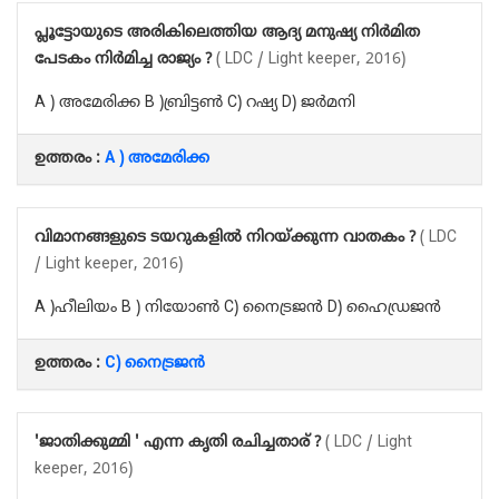
പ്ലൂട്ടോയുടെ അരികിലെത്തിയ ആദ്യ മനുഷ്യ നിർമിത
പേടകം നിർമിച്ച രാജ്യം ?
( LDC / Light keeper, 2016)
A ) അമേരിക്ക B )ബ്രിട്ടൺ C) റഷ്യ D) ജർമനി
ഉത്തരം :
A ) അമേരിക്ക
വിമാനങ്ങളുടെ ടയറുകളിൽ നിറയ്ക്കുന്ന വാതകം ?
( LDC
/ Light keeper, 2016)
A )ഹീലിയം B ) നിയോൺ C) നൈട്രജൻ D) ഹൈഡ്രജൻ
ഉത്തരം :
C) നൈട്രജൻ
'ജാതിക്കുമ്മി ' എന്ന കൃതി രചിച്ചതാര് ?
( LDC / Light
keeper, 2016)