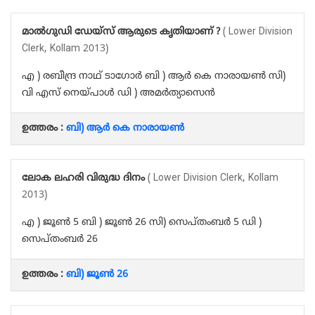
മാൽഗുഡി ഡേയ്‌സ് ആരുടെ കൃതിയാണ് ?
( Lower Division
Clerk, Kollam 2013)
എ ) രബീന്ദ്ര നാഥ് ടാഗോർ ബി ) ആർ കെ നാരായൺ സി)
വി എസ് നെയ്‌പാൾ ഡി ) അമർത്യാസെൻ
ഉത്തരം :
ബി) ആർ കെ നാരായൺ
ലോക ലഹരി വിരുദ്ധ ദിനം
( Lower Division Clerk, Kollam
2013)
എ ) ജൂൺ 5 ബി ) ജൂൺ 26 സി) സെപ്തംബർ 5 ഡി )
സെപ്തംബർ 26
ഉത്തരം :
ബി) ജൂൺ 26