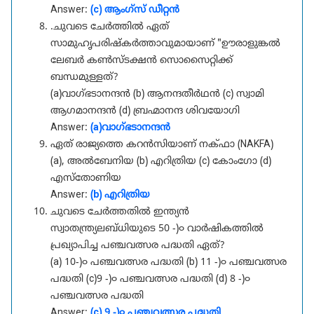
Answer:
(c) ആംഗ്സ് ഡീറ്റൻ
.ചുവടെ ചേർത്തിൽ ഏത്
സാമുഹൃപരിഷ്കർത്താവുമായാണ് "ഊരാളുങ്കൽ
ലേബർ കൺസ്ടക്ഷൻ സൊസൈറ്റിക്ക്
ബന്ധമുള്ളത്?
(a)വാഗ്ഭടാനന്ദൻ (b) ആനന്ദതീർഥൻ (c) സ്വാമി
ആഗമാനന്ദൻ (d) ബ്രഹ്മാനന്ദ ശിവയോഗി
Answer:
(a)വാഗ്ഭടാനന്ദൻ
ഏത് രാജ്യത്തെ കറൻസിയാണ് നക്‌ഫാ (NAKFA)
(a), അൽബേനിയ (b) എറിത്രിയ (c) കോംഗോ (d)
എസ്തോണിയ
Answer:
(b) എറിത്രിയ
ചുവടെ ചേർത്തതിൽ ഇന്ത്യൻ
സ്വാതന്ത്ര്യലബ്ധിയുടെ 50 -)൦ വാർഷികത്തിൽ
പ്രഖ്യാപിച്ച പഞ്ചവത്സര പദ്ധതി ഏത്?
(a) 10-)൦ പഞ്ചവത്സര പദ്ധതി (b) 11 -)൦ പഞ്ചവത്സര
പദ്ധതി (c)9 -)൦ പഞ്ചവത്സര പദ്ധതി (d) 8 -)൦
പഞ്ചവത്സര പദ്ധതി
Answer:
(c) 9 -)൦ പഞ്ചവത്സര പദ്ധതി