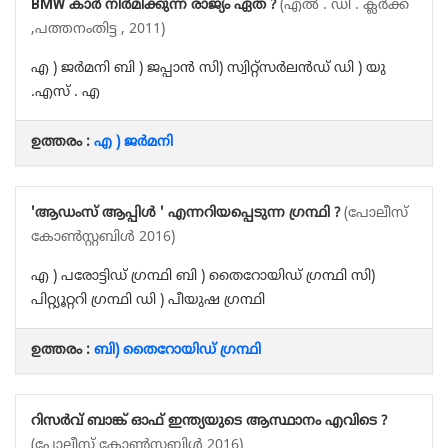
BMW കാർ നിർമിക്കുന്ന രാജ്യം ഏത് ?
(എൽ . ഡി . ക്ലർക്ക്
,പത്തനംതിട്ട , 2011)
എ ) ജർമനി ബി ) ജപ്പാൻ സി) സ്വിറ്റ്സർലൻഡ് ഡി ) യു
.എസ് . എ
ഉത്തരം :
എ ) ജർമനി
'ആഡംസ് ആപ്പിൾ ' എന്നറിയപ്പെടുന്ന ഗ്രന്ഥി ?
(പോലീസ്
കോൺസ്റ്റബിൾ 2016)
എ ) പരോട്ടിഡ് ഗ്രന്ഥി ബി ) തൈറോയിഡ് ഗ്രന്ഥി സി)
പിറ്റ്യൂറ്ററി ഗ്രന്ഥി ഡി ) പീയുഷ ഗ്രന്ഥി
ഉത്തരം :
ബി) തൈറോയിഡ് ഗ്രന്ഥി
റിസർവ് ബാങ്ക് ഓഫ് ഇന്ത്യയുടെ ആസ്ഥാനം എവിടെ ?
(പോലീസ് കോൺസ്റ്റബിൾ 2016)