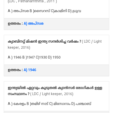
(LDC , Pathanamthitta , 2011 )
A ) അപ്സര B )സൈറസ് C)കാമിനി D) ധ്രുവ
ഉത്തരം :
A) അപ്സര
ക്യാബിനറ്റ് മിഷൻ ഇന്ത്യ സന്ദർശിച്ച വർഷം ?
( LDC / Light
keeper, 2016)
A ) 1946 B )1947 C)1930 D) 1950
ഉത്തരം :
A) 1946
ഇന്ത്യയിൽ ഏറ്റവും കൂടുതൽ ക്യാൻസർ രോഗികൾ ഉള്ള
സംസ്ഥാനം ?
( LDC / Light keeper, 2016)
A ) കേരളം B )തമിഴ് നാട് C) മിസോറാം D) പഞ്ചാബ്