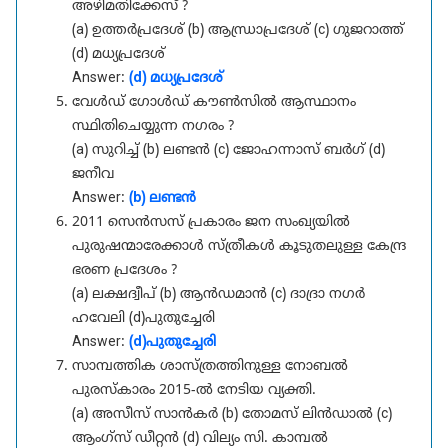
അഴിമതിക്കേസ് ?
(a) ഉത്തർപ്രദേശ് (b) ആന്ധ്രാപ്രദേശ് (c) ഗുജറാത്ത്
(d) മധ്യപ്രദേശ്
Answer:
(d) മധ്യപ്രദേശ്
വേൾഡ് ഗോൾഡ് കൗൺസിൽ ആസ്ഥാനം
സ്ഥിതിചെയ്യുന്ന നഗരം ?
(a) സുറിച്ച് (b) ലണ്ടൻ (c) ജോഹന്നാസ് ബർഗ് (d)
ജനീവ
Answer:
(b) ലണ്ടൻ
2011 സെൻസസ് പ്രകാരം ജന സംഖ്യയിൽ
പുരുഷന്മാരേക്കാൾ സ്ത്രീകൾ കൂടുതലുള്ള കേന്ദ്ര
ഭരണ പ്രദേശം ?
(a) ലക്ഷദ്വീപ് (b) ആൻഡമാൻ (c) ദാദ്രാ നഗർ
ഹവേലി (d)പുതുച്ചേരി
Answer:
(d)പുതുച്ചേരി
സാമ്പത്തിക ശാസ്ത്രത്തിനുള്ള നോബൽ
പുരസ്കാരം 2015-ൽ നേടിയ വ്യക്തി.
(a) അസീസ് സാൻകർ (b) തോമസ് ലിൻഡാൽ (c)
ആംഗ്സ് ഡീറ്റൻ (d) വില്യം സി. കാമ്പൽ