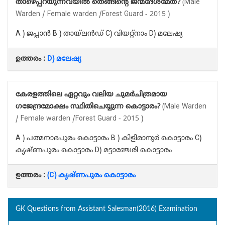
താഴെപ്പറയുന്നവയിൽ തെങ്ങിന്റെ ജന്മദേശമേത്?
(Male
Warden / Female warden /Forest Guard - 2015 )
A ) ജപ്പാൻ B ) തായ്‌ലൻഡ് C) വിയറ്റ്നാം D) മലേഷ്യ
ഉത്തരം :
D) മലേഷ്യ
കേരളത്തിലെ ഏറ്റവും വലിയ ചുമർചിത്രമായ
ഗജേന്ദ്രമോക്ഷം സ്ഥിതിചെയ്യുന്ന കൊട്ടാരം?
(Male Warden
/ Female warden /Forest Guard - 2015 )
A ) പത്മനാഭപുരം കൊട്ടാരം B ) കിളിമാനുർ കൊട്ടാരം C)
കൃഷ്ണപുരം കൊട്ടാരം D) മട്ടാഞ്ചേരി കൊട്ടാരം
ഉത്തരം :
(C) കൃഷ്ണപുരം കൊട്ടാരം
GK Questions from Assistant Salesman(2016) Examination