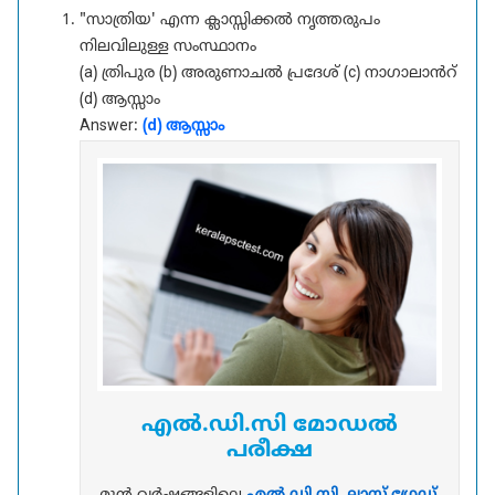
"സാത്രിയ' എന്ന ക്ലാസ്സിക്കൽ നൃത്തരുപം
നിലവിലുള്ള സംസ്ഥാനം
(a) ത്രിപുര (b) അരുണാചൽ പ്രദേശ് (c) നാഗാലാൻറ്
(d) ആസ്സാം
Answer:
(d) ആസ്സാം
എൽ.ഡി.സി മോഡൽ
പരീക്ഷ