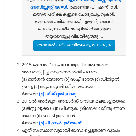
മുൻ വർഷങ്ങളിലെ
എൽ.ഡി.സി, ലാസ്റ്റ് ഗ്രേഡ്,
അസിസ്റ്റന്റ് ഗ്രേഡ്,
തുടങ്ങിയ പി. എസ്. സി.
മത്സര പരീക്ഷകളുടെ ചോദ്യപേപ്പറുകൾ,
മോഡൽ പരീക്ഷയായി എഴുതി, വരാൻ
പോകുന്ന പരീക്ഷകളിൽ നിങ്ങളുടെ
തയ്യാറെടുപ്പ് വിലയിരുത്തു ...
മോഡൽ പരീക്ഷയിലേക്കു പോകുക
2015 ജൂലായ് 1ന് പ്രധാനമന്ത്രി നരേന്ദ്രമോദി
അവതരിപ്പിച്ച കേന്ദ്രസർക്കാർ പദ്ധതി
(a) ജൻധൻ യോജന (b) സ്വച്ച് ഭാരത് (c) ഡിജിറ്റൽ
ഇന്ത്യ (d) ആം ആദമി ബീമാ യോജന
Answer:
(c) ഡിജിറ്റൽ ഇന്ത്യ
2015ൽ അർജുന അവാർഡ് നേടിയ മലയാളിതാരം:
(a)ടിന്റു ലൂക്ക 6) (b) പി.ആർ. ശ്രീജേഷ് c)ഗീതു അന്ന
ജോസ് (d) കെ.ടി.ഇർഫാൻ
Answer:
(b) പി.ആർ. ശ്രീജേഷ്
ഏത് സംസ്ഥാനവുമായി ബന്ധ പ്പെട്ടതാണ് വ്യാപം