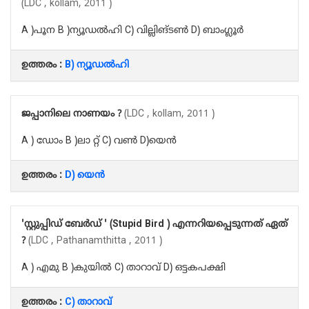
(LDC , kollam, 2011 )
A )പൂന B )ന്യൂഡൽഹി C) വില്ലിങ്ടൺ D) ബാംഗ്ലൂർ
ഉത്തരം :
B) ന്യൂഡൽഹി
ജപ്പാനിലെ നാണയം ?
(LDC , kollam, 2011 )
A ) ഡോം B )ലാ റ്റ് C) വൺ D)യെൻ
ഉത്തരം :
D) യെൻ
'സ്റ്റുപ്പിഡ് ബേർഡ് ' (Stupid Bird ) എന്നറിയപ്പെടുന്നത് ഏത്
?
(LDC , Pathanamthitta , 2011 )
A ) എമു B )കുയിൽ C) താറാവ് D) ഒട്ടകപക്ഷി
ഉത്തരം :
C) താറാവ്