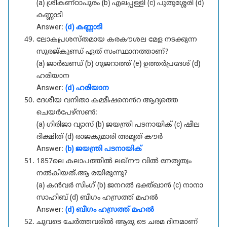
(a) ശ്രീകണ്ഠാപുരം (b) എലപ്പള്ളി (c) പുതുശ്ശേരി (d)
കണ്ണാടി
Answer:
(d) കണ്ണാടി
ലോകപ്രശസ്തമായ കരകൗശല മേള നടക്കുന്ന
സൂരജ്കുണ്ഡ് ഏത് സംസ്ഥാനത്താണ്?
(a) ജാർഖണ്ഡ് (b) ഗുജറാത്ത് (e) ഉത്തർപ്രദേശ് (d)
ഹരിയാന
Answer:
(d) ഹരിയാന
ദേശീയ വനിതാ കമ്മീഷനെൻറ ആദ്യത്തെ
ചെയർപേഴ്സൺ:
(a) ഗിരിജാ വ്യാസ് (b) ജയന്ത്രി പടനായിക് (c) ഷീല
ദീക്ഷിത് (d) രാജകുമാരി അമൃത് കൗർ
Answer:
(b) ജയന്ത്രി പടനായിക്
1857ലെ കലാപത്തിൽ ലഖ്നൗ വിൽ നേതൃത്വം
നൽകിയത്.ആ രയിരുന്നു?
(a) കൻവർ സിംഗ് (b) ജനറൽ ഭക്ത്ഖാൻ (c) നാനാ
സാഹിബ് (d) ബീഗം ഹസ്രത്ത് മഹൽ
Answer:
(d) ബീഗം ഹസ്രത്ത് മഹൽ
ചുവടെ ചേർത്തവരിൽ ആരു ടെ ചരമ ദിനമാണ്