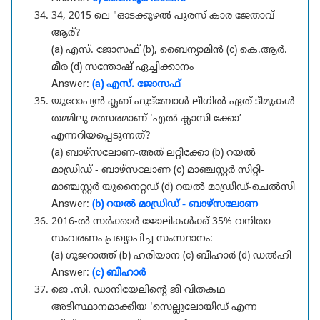
34, 2015 ലെ "ഓടക്കുഴൽ പുരസ് കാര ജേതാവ്
ആര്?
(a) എസ്. ജോസഫ് (b), ബൈന്യാമിൻ (c) കെ.ആർ.
മീര (d) സന്തോഷ് ഏച്ചിക്കാനം
Answer:
(a) എസ്. ജോസഫ്
യുറോപ്യൻ ക്ലബ് ഫുട്ബോൾ ലീഗിൽ ഏത് ടീമുകൾ
തമ്മിലു മത്സരമാണ് 'എൽ ക്ലാസി ക്കോ’
എന്നറിയപ്പെടുന്നത്?
(a) ബാഴ്സലോണ-അത് ലറ്റിക്കോ (b) റയൽ
മാഡ്രിഡ് - ബാഴ്സലോണ (c) മാഞ്ചസ്റ്റർ സിറ്റി-
മാഞ്ചസ്റ്റർ യുനൈറ്റഡ്‌ (d) റയൽ മാഡ്രിഡ്-ചെൽസി
Answer:
(b) റയൽ മാഡ്രിഡ് - ബാഴ്സലോണ
2016-ൽ സർക്കാർ ജോലികൾക്ക് 35% വനിതാ
സംവരണം പ്രഖ്യാപിച്ച സംസ്ഥാനം:
(a) ഗുജറാത്ത് (b) ഹരിയാന (c) ബീഹാർ (d) ഡൽഹി
Answer:
(c) ബീഹാർ
ജെ .സി. ഡാനിയേലിന്റെ ജീ വിതകഥ
അടിസ്ഥാനമാക്കിയ 'സെല്ലുലോയിഡ് എന്ന