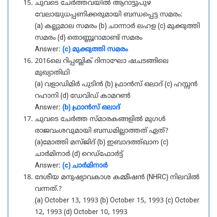
ചുവടെ ചേർത്തവയിൽ ആറാട്ടുപുഴ
വേലായുധപ്പണിക്കരുമായി ബന്ധപ്പെട്ട സമരം:
(a) കല്ലുമാല സമരം (b) ചാന്നാർ ലഹള (c) മുക്കുത്തി
സമരം (d) തൊണ്ണൂറാമാണ്ട് സമരം
Answer:
(c) മുക്കുത്തി സമരം
2016ലെ റിപ്പബ്ലിക് ദിനാഘോ ഷചടങ്ങിലെ
മുഖ്യാതിഥി
(a) വളാഡിമിർ പുടിൻ (b) ഫ്രാൻസ് ഒലാദ് (c) ഹസ്സൻ
റഹാനി (d) ഡേവിഡ് കാമറൺ
Answer:
(b) ഫ്രാൻസ് ഒലാദ്
ചുവടെ ചേർത്ത സ്മാരകങ്ങളിൽ മുഗൾ
രാജവംശവുമായി ബന്ധമില്ലാത്തത് ഏത്?
(a)മോത്തി മസ്ജിദ് (b) ഇബാദത്ത്ഖാന (c)
ചാർമിനാർ (d) റെഡ്ഫോർട്ട്
Answer:
(c) ചാർമിനാർ
ദേശീയ മനുഷ്യാവകാശ കമ്മീഷൻ (NHRC) നിലവിൽ
വന്നത്.?
(a) October 13, 1993 (b) October 15, 1993 (c) October
12, 1993 (d) October 10, 1993