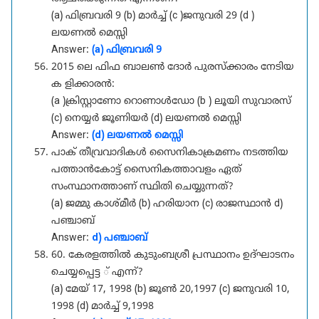
(a) ഫിബ്രവരി 9 (b) മാർച്ച് (c )ജനുവരി 29 (d )
ലയണൽ മെസ്സി
Answer:
(a) ഫിബ്രവരി 9
2015 ലെ ഫിഫ ബാലൺ ദോർ പുരസ്ക്കാരം നേടിയ
ക ളിക്കാരൻ:
(a )ക്രിസ്റ്റാണോ റൊണാൾഡോ (b ) ലൂയി സുവാരസ്
(c) നെയ്യർ ജൂണിയർ (d) ലയണൽ മെസ്സി
Answer:
(d) ലയണൽ മെസ്സി
പാക് തീവ്രവാദികൾ സൈനികാക്രമണം നടത്തിയ
പത്താൻകോട്ട് സൈനികത്താവളം ഏത്
സംസ്ഥാനത്താണ് സ്ഥിതി ചെയ്യുന്നത്?
(a) ജമ്മു കാശ്മീർ (b) ഹരിയാന (c) രാജസ്ഥാൻ d)
പഞ്ചാബ്
Answer:
d) പഞ്ചാബ്
60. കേരളത്തിൽ കുടുംബശ്രീ പ്രസ്ഥാനം ഉദ്ഘാടനം
ചെയ്യപ്പെട്ട ് എന്ന്?
(a) മേയ്‌ 17, 1998 (b) ജൂൺ 20,1997 (c) ജനുവരി 10,
1998 (d) മാർച്ച് 9,1998