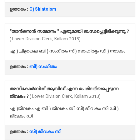
ഉത്തരം :
C) Shintoism
"താൻസെൻ സമ്മാനം " ഏതുമായി ബന്ധപ്പെട്ടിരിക്കുന്നു ?
( Lower Division Clerk, Kollam 2013)
എ ) ചിത്രകല ബി ) സംഗീതം സി) സാഹിത്യം ഡി ) നാടകം
ഉത്തരം :
ബി) സംഗീതം
അസ്‌കോർബിക് ആസിഡ് എന്ന പേരിലറിയപ്പെടുന്ന
ജീവകം ?
( Lower Division Clerk, Kollam 2013)
എ )ജീവകം എ ബി ) ജീവകം ബി സി) ജീവകം സി ഡി )
ജീവകം ഡി
ഉത്തരം :
സി) ജീവകം സി