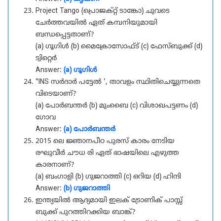
Project Tango (പ്രൊജക്റ്റ് ടാങ്കോ) ചുവടെ
ചേർത്തവയിൽ ഏത് കമ്പനിയുമായി
ബന്ധപ്പെട്ടതാണ്?
(a) ഗൂഗിൾ (b) മൈക്രോസോഫ്ട് (c) ഫേസ്ബുക്ക് (d)
ട്വിറ്റെർ
Answer:
(a) ഗൂഗിൾ
"INS സർദാർ പട്ടേൽ ', താവളം സ്ഥിതിചെയ്യുന്നതെ
വിടെയാണ്?
(a) പോർബന്തർ (b) മുംബൈ (c) വിശാഖപട്ടണം (d)
ഗോവ
Answer:
(a) പോർബന്തർ
2015 ലെ ജ്ഞാനപീഠ പുരസ് കാരം നേടിയ
രഘുവീർ ചൗധ രി ഏത് ഭാഷയിലെ എഴുത്ത
കാരനാണ്?
(a) ബംഗാളി (b) ഗുജറാത്തി (c) ഒറിയ (d) ഹിന്ദി
Answer:
(b) ഗുജറാത്തി
ഇന്ത്യയിൽ ആദ്യമായി ഇലക് ട്രോണിക് പാസ്സ്
ബുക്ക് പുറത്തിറക്കിയ ബാങ്ക്?