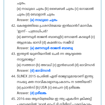
ചുരം.
(a) നാഥുലാ ചുരം (b) ബൈബർ ചുരം (c) ഗോമാൽ
ചുരം (d) ബോളാൻ ചുരം
Answer:
(a) നാഥുലാ ചുരം
കേരളത്തിലെ പ്രശസ്തമായ ഇൻലാൻറ് മാസിക
'ഇന്ന് - പത്രാധിപർ?
(a) മണമ്പുർ രാജൻ ബാബു(b) സോമൻ കടലൂർ (c)
ആശ്രാമം ഭാസി (d) കമൽറാം സജീവ്
Answer:
(a) മണമ്പുർ രാജൻ ബാബു
ഇന്ത്യൻ യുണിയനിൽ ചേർ ന്ന ആദ്യത്തെ
നാട്ടുരാജ്യം?
(a) സത്താറ (b) അവധ് (c) ഇൻഡോർ (d) ഭാവ്നഗർ
Answer:
(d) ഭാവ്നഗർ
SLINEX 2015 പേരിൽ ഏത് രാജ്യവുമായാണ് ഇന്ത്യ
സംയു ക്ത നാവികാഭ്യാസപ്രകടനം ന ടത്തിയത്?
(a) ഫ്രാൻസ് (b) USA (c) ചൈന (d) ശ്രീലങ്ക
Answer:
(d) ശ്രീലങ്ക
2016-ലെ ആസ്ത്രേലിയ-ഇ ന്ത്യ ഏകദിന ക്രിക്കറ്റ്
പരമ്പരയിൽ 'മാൻ ഓഫ് ദി സീരീസ് പുരസ്കാരം