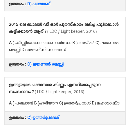
ഉത്തരം :
D) പഞ്ചാബ്
2015 ലെ ബാലൻ ഡി ഓർ പുരസ്‌കാരം ലഭിച്ച ഫുട്ബോൾ
കളിക്കാരൻ ആര് ?
( LDC / Light keeper, 2016)
A ) ക്രിസ്റ്റിയാനോ റൊണാൾഡോ B )നെയ്മർ C) ലയണൽ
മെസ്സി D) അലക്സി സാഞ്ചസ്
ഉത്തരം :
C) ലയണൽ മെസ്സി
ഇന്ത്യയുടെ പഞ്ചസാര കിണ്ണം എന്നറിയപ്പെടുന്ന
സംസ്ഥാനം ?
( LDC / Light keeper, 2016)
A ) പഞ്ചാബ് B )ഹരിയാന C) ഉത്തർപ്രദേശ് D) മഹാരാഷ്ട്ര
ഉത്തരം :
C) ഉത്തർപ്രദേശ്