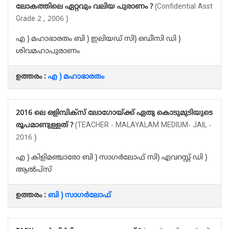
ലോകത്തിലെ ഏറ്റവും വലിയ പുരാണം ?
(Confidential Asst
Grade 2 , 2006 )
എ ) മഹാഭാരതം ബി ) ഇലിയഡ് സി) ഒഡീസി ഡി )
ശിവമഹാപുരാണം
ഉത്തരം :
എ ) മഹാഭാരതം
2016 ലെ ഒളിമ്പിക്സ് ലോഗോയ്ക്ക് ഏതു കൊടുമുടിയുടെ
രൂപമാണുള്ളത് ?
(TEACHER - MALAYALAM MEDIUM- JAIL -
2016 )
എ ) കിളിമഞ്ചാരോ ബി ) സാഗർലോഫ് സി) എവറസ്റ്റ് ഡി )
ആൽപ്സ്
ഉത്തരം :
ബി ) സാഗർലോഫ്