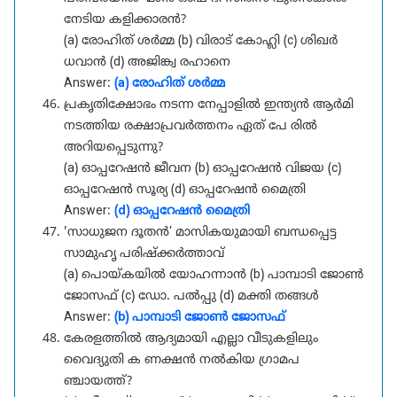
നേടിയ കളിക്കാരൻ?
(a) രോഹിത് ശർമ്മ (b) വിരാട് കോഹ്ലി (c) ശിഖർ
ധവാൻ (d) അജിങ്ക്വ രഹാനെ
Answer:
(a) രോഹിത് ശർമ്മ
പ്രകൃതിക്ഷോഭം നടന്ന നേപ്പാളിൽ ഇന്ത്യൻ ആർമി
നടത്തിയ രക്ഷാപ്രവർത്തനം ഏത് പേ രിൽ
അറിയപ്പെടുന്നു?
(a) ഓപ്പറേഷൻ ജീവന (b) ഓപ്പറേഷൻ വിജയ (c)
ഓപ്പറേഷൻ സൂര്യ (d) ഓപ്പറേഷൻ മൈത്രി
Answer:
(d) ഓപ്പറേഷൻ മൈത്രി
'സാധുജന ദൂതൻ’ മാസികയുമായി ബന്ധപ്പെട്ട
സാമുഹൃ പരിഷ്ക്കർത്താവ്
(a) പൊയ്കയിൽ യോഹന്നാൻ (b) പാമ്പാടി ജോൺ
ജോസഫ് (c) ഡോ. പൽപ്പു (d) മക്തി തങ്ങൾ
Answer:
(b) പാമ്പാടി ജോൺ ജോസഫ്
കേരളത്തിൽ ആദ്യമായി എല്ലാ വീടുകളിലും
വൈദ്യുതി ക ണക്ഷൻ നൽകിയ ഗ്രാമപ
ഞ്ചായത്ത്?