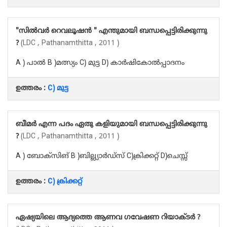
"സിൽവർ റെവലൂഷൻ " എന്തുമായി ബന്ധപ്പെട്ടിരിക്കുന്നു
?
(LDC , Pathanamthitta , 2011 )
A ) പാൽ B )മത്സ്യം C) മുട്ട D) കാർഷികോൽപ്പാദനം
ഉത്തരം :
C) മുട്ട
ബീമർ എന്ന പദം ഏതു കളിയുമായി ബന്ധപ്പെട്ടിരിക്കുന്നു
?
(LDC , Pathanamthitta , 2011 )
A ) ബോക്സിങ് B )ബില്ല്യാർഡ്‌സ് C)ക്രിക്കറ്റ് D)ചെസ്സ്
ഉത്തരം :
C) ക്രിക്കറ്റ്
ഏഷ്യയിലെ ആദ്യത്തെ ആണവ ഗവേഷണ റിയാക്ടർ ?