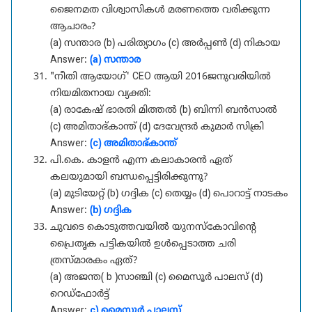
ജൈനമത വിശ്വാസികൾ മരണത്തെ വരിക്കുന്ന
ആചാരം?
(a) സന്താര (b) പരിത്യാഗം (c) അർപ്പൺ (d) നികായ
Answer:
(a) സന്താര
"നീതി ആയോഗ്' CEO ആയി 2016ജനുവരിയിൽ
നിയമിതനായ വ്യക്തി:
(a) രാകേഷ് ഭാരതി മിത്തൽ (b) ബിന്നി ബൻസാൽ
(c) അമിതാഭ്കാന്ത് (d) ദേവേന്ദ്രർ കുമാർ സിക്രി
Answer:
(c) അമിതാഭ്കാന്ത്
പി.കെ. കാളൻ എന്ന കലാകാരൻ ഏത്
കലയുമായി ബന്ധപ്പെട്ടിരിക്കുന്നു?
(a) മുടിയേറ്റ് (b) ഗദ്ദിക (c) തെയ്യം (d) പൊറാട്ട് നാടകം
Answer:
(b) ഗദ്ദിക
ചുവടെ കൊടുത്തവയിൽ യുനസ്കോവിന്റെ
പ്രൈതൃക പട്ടികയിൽ ഉൾപ്പെടാത്ത ചരി
ത്രസ്മാരകം ഏത്?
(a) അജന്ത( b )സാഞ്ചി (c) മൈസൂർ പാലസ് (d)
റെഡ്ഫോർട്ട്
Answer:
c) മൈസൂർ പാലസ്