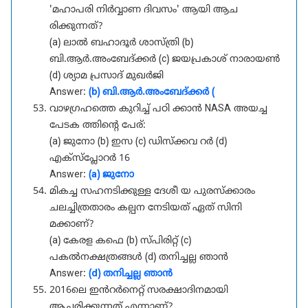
'മഹാപരി നിർവ്വാണ ദിവസം' ആയി ആച
രിക്കുന്നത്?
(a) ലാൽ ബഹാദൂർ ശാസ്ത്രി (b)
ബി.ആർ.അംബേദ്ക്കർ (c) ജയപ്രകാശ് നാരായൺ
(d) ശ്യാമ പ്രസാദ് മുഖർജി
Answer:
(b) ബി.ആർ.അംബേദ്ക്കർ (
വാഴഗ്രഹത്തെ കുറിച്ച് പഠി ക്കാൻ NASA അയച്ച
പേടക ത്തിന്റെ പേര്:
(a) ജുനോ (b) ഇസ (c) ഡിസ്ക്കവ റർ (d)
എക്സ്പ്ലോറർ 16
Answer:
(a) ജുനോ
മികച്ച സഹനടിക്കുള്ള ദേശീ യ പുരസ്ക്കാരം
ചലച്ചിത്രതാരം കല്പന നേടിയത് ഏത് സിനി
മക്കാണ്?
(a) കേരള കഫെ (b) സ്പിരിറ്റ് (c)
പകൽനക്ഷത്രങ്ങൾ (d) തനിച്ചല്ല ഞാൻ
Answer:
(d) തനിച്ചല്ല ഞാൻ
2016ലെ ഇൻറർനെറ്റ് സരക്ഷാദിനമായി
ആചരിക്കുന്നത് എന്നാണ്?