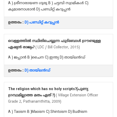
A ) ശ്രീനാരായണ ഗുരു B ) ചട്ടമ്പി സ്വാമികൾ C)
കുമാരനാശാൻ D) പണ്ഡിറ്റ് കറുപ്പൻ
ഉത്തരം :
D) പണ്ഡിറ്റ് കറുപ്പൻ
വെള്ളത്തിൽ സ്ഥിതിചെയ്യുന്ന ഫുട്ബോൾ ഗ്രൗണ്ടുള്ള
ഏഷ്യൻ രാജ്യം?
( LDC / Bill Collector, 2015)
A ) ജപ്പാൻ B )ചൈന C) ഇന്ത്യ D) തായ്‌ലൻഡ്
ഉത്തരം :
D) തായ്‌ലൻഡ്
The religion which has no holy scripts?(പുണ്യ
ഗ്രന്ഥമില്ലാത്ത മതം ഏത് ?)
( Village Extension Officer
Grade 2, Pathanamthitta, 2009)
A ) Taoism B )Maoism C) Shintoism D) Budhism