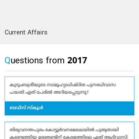
Current Affairs
Questions from 2017
കുടുംബശ്രീയുടെ സാമൂഹ്യാധിഷ്ഠിത പുനരധിവാസ
പദ്ധതി ഏത് പേരില്‍ അറിയപ്പെടുന്നു?
ബഡ്സ് സ്കൂള്‍
തിരുവനന്തപുരം കോട്ടൂർവനമേഖലയിൽ പുതുതായി
കണ്ടെത്തിയ മരഞണ്ടിന് കേരളത്തിലെ ഏത് ആദിവാസി