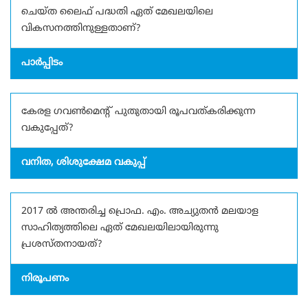
ചെയ്ത ലൈഫ് പദ്ധതി ഏത് മേഖലയിലെ
വികസനത്തിനുള്ളതാണ്?
പാർപ്പിടം
കേരള ഗവൺമെന്റ് പുതുതായി രൂപവത്കരിക്കുന്ന
വകുപ്പേത്?
വനിത, ശിശുക്ഷേമ വകുപ്പ്
2017 ൽ അന്തരിച്ച പ്രൊഫ. എം. അച്യുതൻ മലയാള
സാഹിത്യത്തിലെ ഏത് മേഖലയിലായിരുന്നു
പ്രശസ്തനായത്?
നിരൂപണം