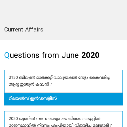
Current Affairs
Questions from June 2020
$150 ബില്യൺ മാർക്കറ്റ് വാലുയഷൻ നേട്ടം കൈവരിച്ച
ആദ്യ ഇന്ത്യൻ കമ്പനി ?
റിലയൻസ് ഇൻഡസ്ട്രീസ്
2020 ജൂണിൽ നടന്ന രാജ്യസഭാ തിരഞ്ഞെടുപ്പിൽ
രാജസ്ഥാനിൽ നിന്നും എംപിയായി വിജയിച്ച മലയാളി ?