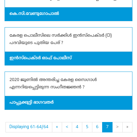
കെ.സി.വേണുഗോപാൽ
കേരള പൊലീസിലെ സർക്കിൾ ഇൻസ്‌പെക്ടർ (CI)
പദവിയുടെ പുതിയ പേര് ?
ഇൻസ്‌പെക്ടർ ഓഫ് പോലീസ്
2020 ജൂണിൽ അന്തരിച്ച കേരള സൈഗാൾ
എന്നറിയപ്പെട്ടിരുന്ന സംഗീതജ്ഞൻ ?
പാപ്പുക്കുട്ടി ഭാഗവതർ
Displaying 61-64/64
«
<
4
5
6
7
>
»